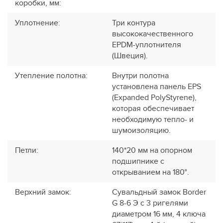
коробки, мм
:
Уплотнение
:
Три контура
высококачественного
EPDM-уплотнителя
(Швеция).
Утепление полотна
:
Внутри полотна
установлена панель EPS
(Expanded PolyStyrene),
которая обеспечивает
необходимую тепло- и
шумоизоляцию.
Петли
:
140*20 мм на опорном
подшипнике с
открыванием на 180°.
Верхний замок
:
Сувальдный замок Border
G 8-6 Э с 3 ригелями
диаметром 16 мм, 4 ключа