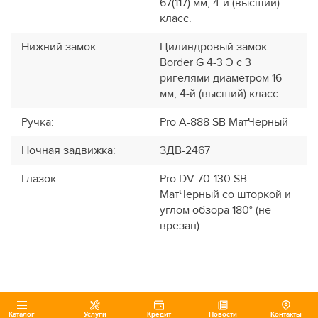
67(117) мм, 4-й (высший)
класс.
Нижний замок
:
Цилиндровый замок
Border G 4-3 Э с 3
ригелями диаметром 16
мм, 4-й (высший) класс
Ручка
:
Pro A-888 SB МатЧерный
Ночная задвижка
:
ЗДВ-2467
Глазок
:
Pro DV 70-130 SB
МатЧерный со шторкой и
углом обзора 180° (не
врезан)
Каталог
Услуги
Кредит
Новости
Контакты