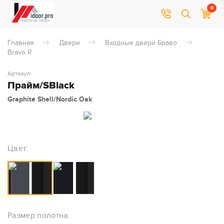
0
Главная
Двери
Входные двери Браво
Bravo R
Артикул:
Прайм/SBlack
Graphite Shell/Nordic Oak
Цвет:
Размер полотна: