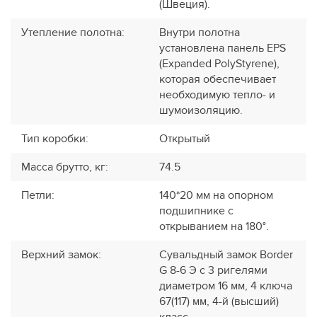
(Швеция).
Утепление полотна
:
Внутри полотна
установлена панель EPS
(Expanded PolyStyrene),
которая обеспечивает
необходимую тепло- и
шумоизоляцию.
Тип коробки
:
Открытый
Масса брутто, кг
:
74.5
Петли
:
140*20 мм на опорном
подшипнике с
открыванием на 180°.
Верхний замок
:
Сувальдный замок Border
G 8-6 Э с 3 ригелями
диаметром 16 мм, 4 ключа
67(117) мм, 4-й (высший)