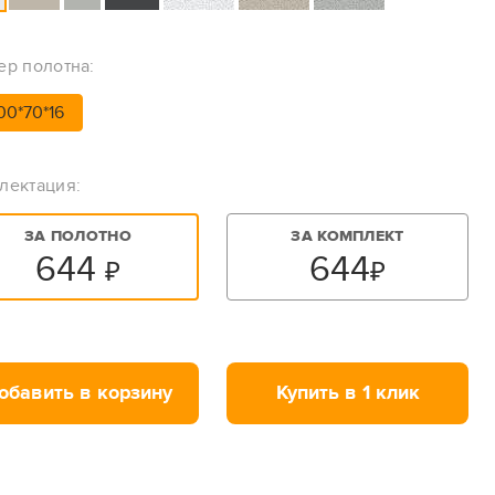
ер полотна:
00*70*16
лектация:
ЗА ПОЛОТНО
ЗА КОМПЛЕКТ
644
644
₽
₽
обавить в корзину
Купить в 1 клик