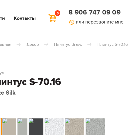
8 906 747 09 09
0
ти
Контакты
или перезвоните мне
лавная
Декор
Плинтус Bravo
Плинтус S-70.16
ул:
интус S-70.16
e Silk
: