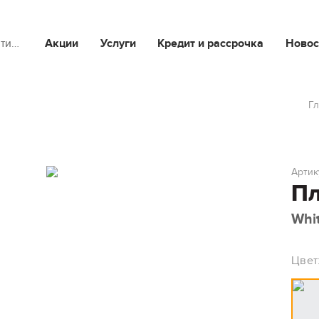
йти…
Акции
Услуги
Кредит и рассрочка
Новос
Г
Артик
Пл
Whit
Цвет