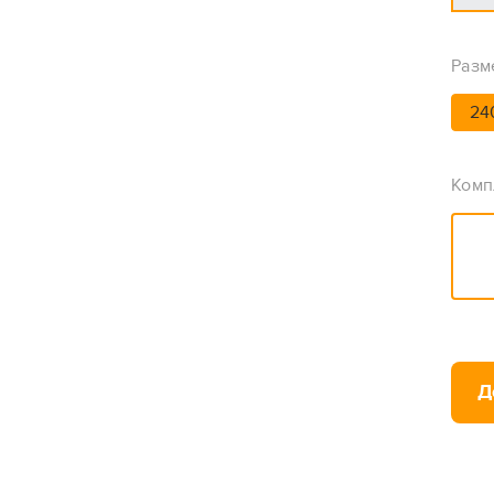
Разм
24
Комп
Д