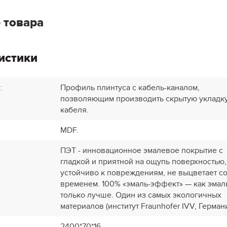
 товара
истики
и
:
Профиль плинтуса с кабель-каналом,
позволяющим производить скрытую укладк
кабеля.
MDF.
ПЭТ - инновационное эмалевое покрытие c
гладкой и приятной на ощупь поверхностью,
устойчиво к повреждениям, не выцветает с
временем. 100% «эмаль-эффект» — как эмал
только лучше. Один из самых экологичных
материалов (институт Fraunhofer IVV, Германи
2400*70*16