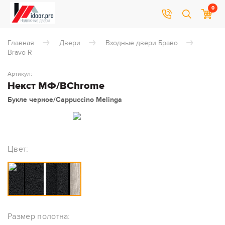
0
Главная
Двери
Входные двери Браво
Bravo R
Артикул:
Некст МФ/BChrome
Букле черное/Cappuccino Melinga
Цвет:
Размер полотна: