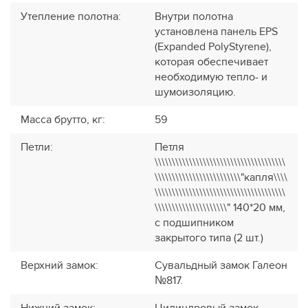
Утепление полотна
:
Внутри полотна
установлена панель EPS
(Expanded PolyStyrene),
которая обеспечивает
необходимую тепло- и
шумоизоляцию.
Масса брутто, кг
:
59
Петли
:
Петля
\\\\\\\\\\\\\\\\\\\\\\\\\\\\\\\\\\\\\\
\\\\\\\\\\\\\\\\\\\\\\\\\"капля\\\\
\\\\\\\\\\\\\\\\\\\\\\\\\\\\\\\\\\\\\\
\\\\\\\\\\\\\\\\\\\\\" 140*20 мм,
с подшипником
закрытого типа (2 шт.)
Верхний замок
:
Сувальдный замок Галеон
№817.