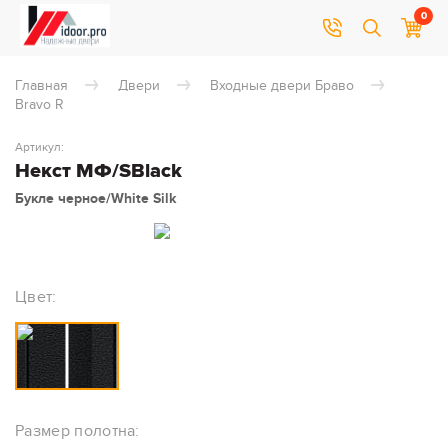
0
Главная
Двери
Входные двери Браво
Bravo R
Артикул:
Некст МФ/SBlack
Букле черное/White Silk
Цвет:
Размер полотна: