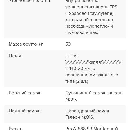
Утепление полотна
:
Внутри полотна
установлена панель EPS
(Expanded PolyStyrene),
которая обеспечивает
необходимую тепло- и
шумоизоляцию.
Масса брутто, кг
:
59
Петли
:
Петля
\\\\\\\\\\\\\\\"капля\\\\\\\\\\\\\\
\" 140*20 мм, с
подшипником закрытого
типа (2 шт.)
Верхний замок
:
Сувальдный замок Галеон
№817.
Нижний замок
:
Цилиндровый замок
Галеон №816.
Ручка
:
Pro A-888 SB МатЧерный