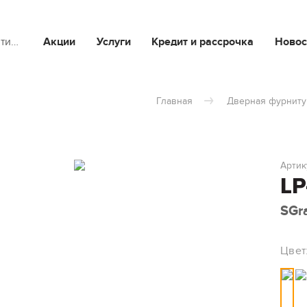
йти…
Акции
Услуги
Кредит и рассрочка
Новос
Главная
Дверная фурниту
Артик
LP
SGr
Цвет