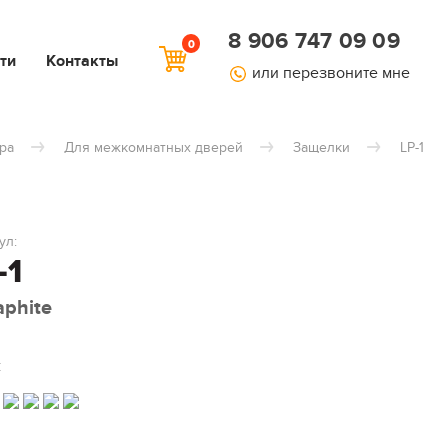
8 906 747 09 09
0
ти
Контакты
или перезвоните мне
ра
Для межкомнатных дверей
Защелки
LP-1
ул:
-1
aphite
: