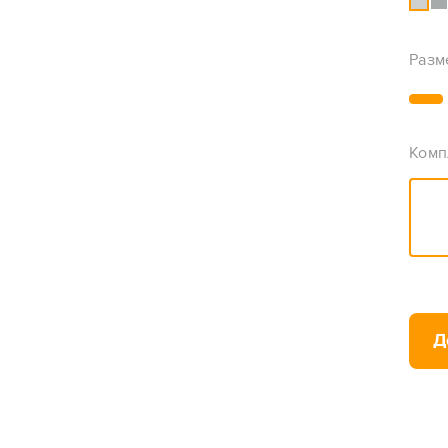
Разм
Комп
Д