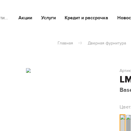
йти…
Акции
Услуги
Кредит и рассрочка
Новос
Главная
Дверная фурнитура
Артик
LM
Bas
Цвет