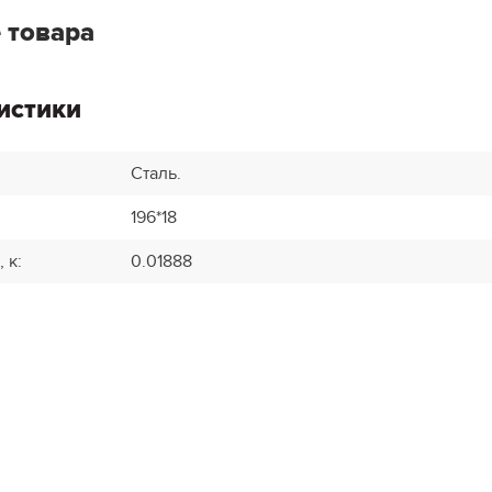
 товара
истики
Сталь.
196*18
, к
:
0.01888