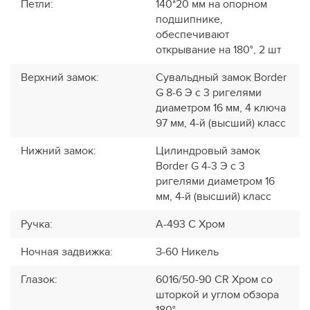
Петли
:
140*20 мм на опорном
подшипнике,
обеспечивают
открывание на 180°, 2 шт
Верхний замок
:
Сувальдный замок Border
G 8-6 Э с 3 ригелями
диаметром 16 мм, 4 ключа
97 мм, 4-й (высший) класс
Нижний замок
:
Цилиндровый замок
Border G 4-3 Э с 3
ригелями диаметром 16
мм, 4-й (высший) класс
Ручка
:
A-493 C Хром
Ночная задвижка
:
З-60 Никель
Глазок
:
6016/50-90 CR Хром со
шторкой и углом обзора