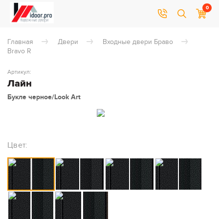
0
Главная
Двери
Входные двери Браво
Bravo R
Артикул:
Лайн
Букле черное/Look Art
Цвет: