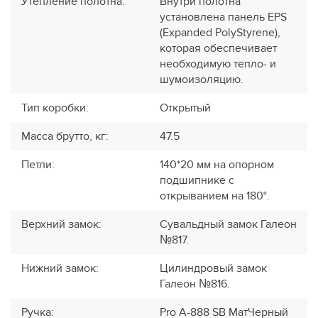
Утепление полотна
:
Внутри полотна
установлена панель EPS
(Expanded PolyStyrene),
которая обеспечивает
необходимую тепло- и
шумоизоляцию.
Тип коробки
:
Открытый
Масса брутто, кг
:
47.5
Петли
:
140*20 мм на опорном
подшипнике с
открыванием на 180°.
Верхний замок
:
Сувальдный замок Галеон
№817.
Нижний замок
:
Цилиндровый замок
Галеон №816.
Ручка
:
Pro A-888 SB МатЧерный