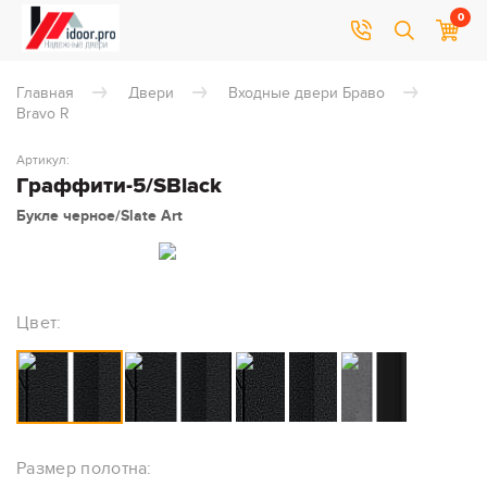
0
Главная
Двери
Входные двери Браво
Bravo R
Артикул:
Граффити-5/SBlack
Букле черное/Slate Art
Цвет:
Размер полотна: