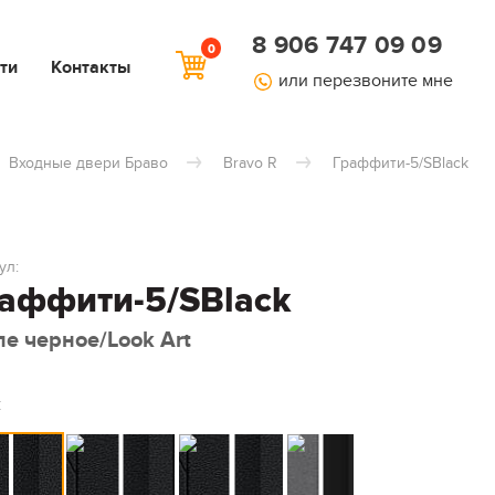
8 906 747 09 09
0
ти
Контакты
или перезвоните мне
Входные двери Браво
Bravo R
Граффити-5/SBlack
ул:
аффити-5/SBlack
ле черное/Look Art
: