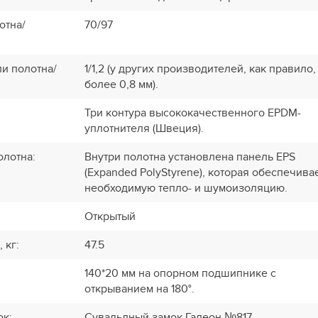
отна/
70/97
и полотна/
1/1,2 (у других производителей, как правило,
более 0,8 мм).
Три контура высококачественного EPDM-
уплотнителя (Швеция).
олотна
:
Внутри полотна установлена панель EPS
(Expanded PolyStyrene), которая обеспечива
необходимую тепло- и шумоизоляцию.
Открытый
, кг
:
47.5
140*20 мм на опорном подшипнике с
открыванием на 180°.
ок
:
Сувальдный замок Галеон №817.