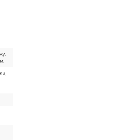
жу.
м.
ли,