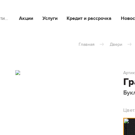
йти…
Акции
Услуги
Кредит и рассрочка
Новос
Главная
Двери
Артик
Гр
Бук
Цвет