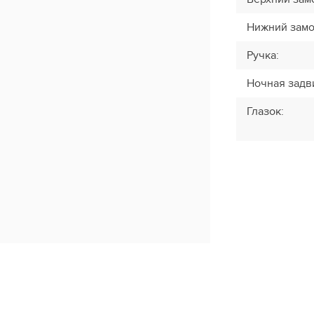
Нижний зам
Ручка
:
Ночная задв
Глазок
: