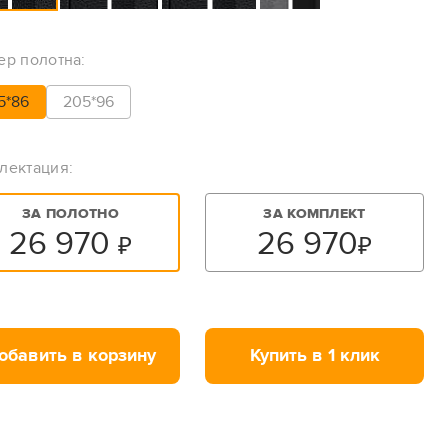
ер полотна:
5*86
205*96
лектация:
ЗА ПОЛОТНО
ЗА КОМПЛЕКТ
26 970
26 970
₽
₽
обавить в корзину
Купить в 1 клик