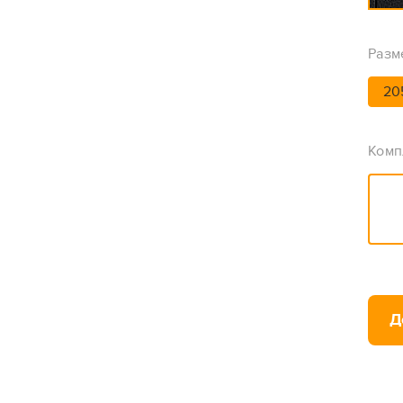
Разм
20
Комп
Д