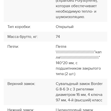
(Expanded PolyStyrene),
которая обеспечивает
необходимую тепло- и
шумоизоляцию.
Тип коробки
:
Открытый
Масса брутто, кг
:
74
Петли
:
Петля
\\\\\\\\\\\\\\\\\\\\\\\\\\\\\\\"кап
ля\\\\\\\\\\\\\\\\\\\\\\\\\\\\\\\"
140*20 мм, с
подшипником закрытого
типа (2 шт.)
Верхний замок
:
Сувальдный замок Border
G 8-6 Э с 3 ригелями
диаметром 16 мм, 4 ключа
97 мм, 4-й (высший) класс
Нижний замок
:
Цилиндровый замок