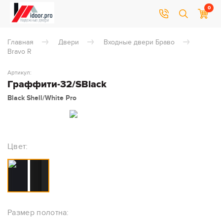
0
Главная
Двери
Входные двери Браво
Bravo R
Артикул:
Граффити-32/SBlack
Black Shell/White Pro
Цвет:
Размер полотна: