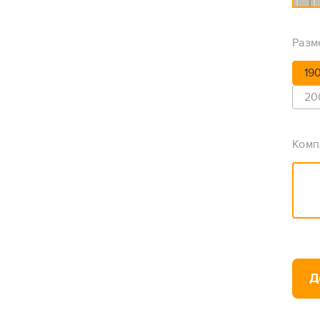
Разм
19
20
Комп
Д