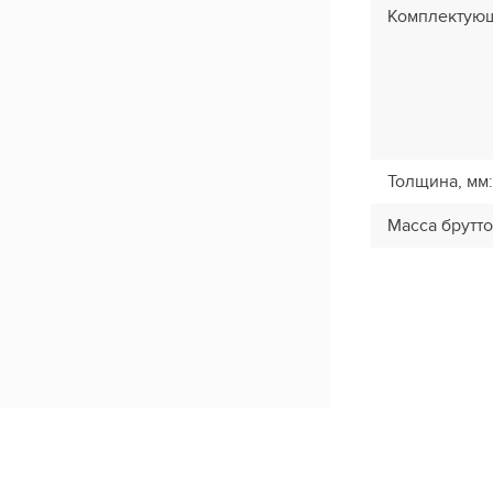
Комплектую
Толщина, мм
:
Масса брутто