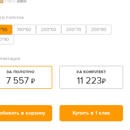
ер полотна:
0*55
190*60
200*60
200*70
200*80
0*90
лектация:
ЗА ПОЛОТНО
ЗА КОМПЛЕКТ
7 557
11 223
₽
₽
обавить в корзину
Купить в 1 клик