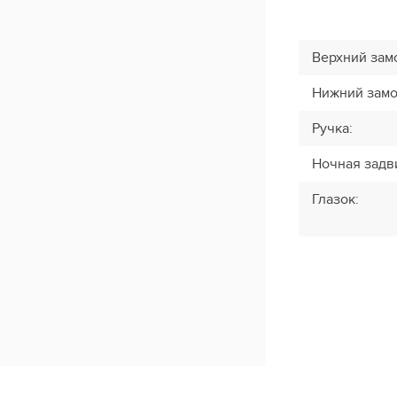
Верхний зам
Нижний зам
Ручка
:
Ночная задв
Глазок
: