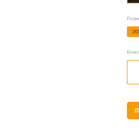
Разм
20
Комп
Д