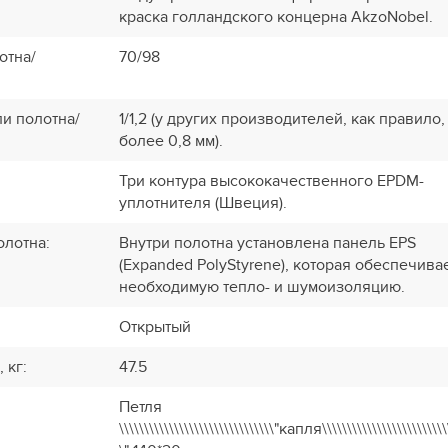
краска голландского концерна AkzoNobel.
отна/
70/98
и полотна/
1/1,2 (у других производителей, как правило,
более 0,8 мм).
Три контура высококачественного EPDM-
уплотнителя (Швеция).
олотна
:
Внутри полотна установлена панель EPS
(Expanded PolyStyrene), которая обеспечива
необходимую тепло- и шумоизоляцию.
Открытый
, кг
:
47.5
Петля
\\\\\\\\\\\\\\\\\\\\\\\\\\\\\\\"капля\\\\\\\\\\\\\\\\\\\\\\\\\