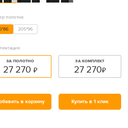
ер полотна:
5*86
205*96
лектация:
ЗА ПОЛОТНО
ЗА КОМПЛЕКТ
27 270
27 270
₽
₽
обавить в корзину
Купить в 1 клик