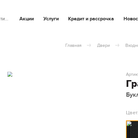
йти…
Акции
Услуги
Кредит и рассрочка
Новос
Главная
Двери
Входн
Артик
Гр
Бук
Цвет