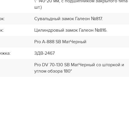
\" 140*20 мм, с подшипником закрытого типа 
шт.)
ок
:
Сувальдный замок Галеон №817.
ок
:
Цилиндровый замок Галеон №816.
Pro A-888 SB МатЧерный
ижка
:
ЗДВ-2467
Pro DV 70-130 SB МатЧерный со шторкой и
углом обзора 180°