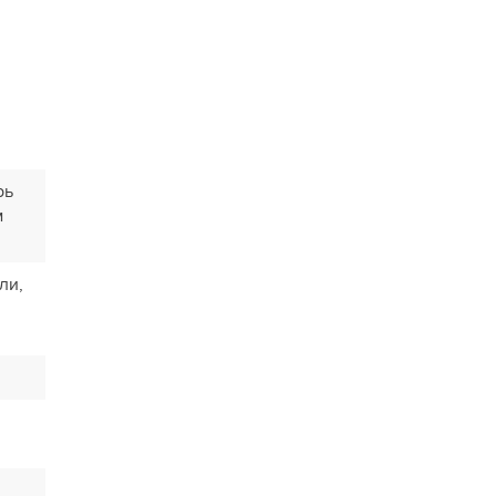
рь
м
ли,