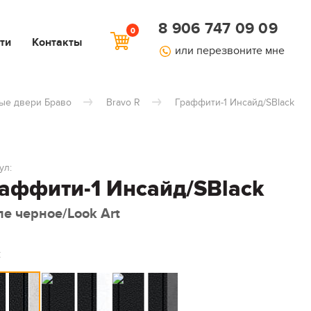
8 906 747 09 09
0
ти
Контакты
или перезвоните мне
ые двери Браво
Bravo R
Граффити-1 Инсайд/SBlack
ул:
аффити-1 Инсайд/SBlack
ле черное/Look Art
: