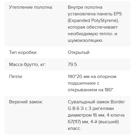
Утепление полотна
:
Внутри полотна
установлена панель EPS
(Expanded PolyStyrene),
которая обеспечивает
необходимую тепло- и
шумоизоляцию.
Тип коробки
:
Открытый
Масса брутто, кг
:
79.5
Петли
:
140*20 мм на опорном
подшипнике с
открыванием на 180°.
Верхний замок
:
Сувальдный замок Border
G 8-6 Э с 3 ригелями
диаметром 16 мм, 4 ключа
67(117) мм, 4-й (высший)
класс.