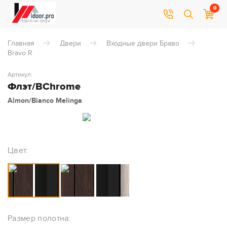
0
Главная
Двери
Входные двери Браво
Bravo R
Артикул:
Флэт/BChrome
Almon/Bianco Melinga
Цвет:
Размер полотна: