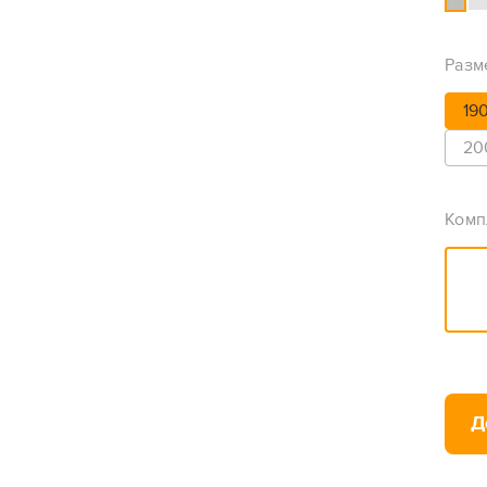
Разм
19
20
Комп
Д