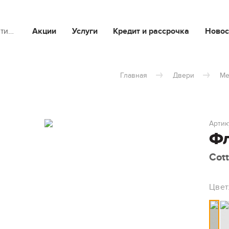
йти…
Акции
Услуги
Кредит и рассрочка
Новос
Главная
Двери
Ме
Артик
Фл
Cot
Цвет