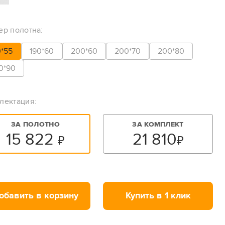
ер полотна:
0*55
190*60
200*60
200*70
200*80
0*90
лектация:
ЗА ПОЛОТНО
ЗА КОМПЛЕКТ
15 822
21 810
₽
₽
обавить в корзину
Купить в 1 клик