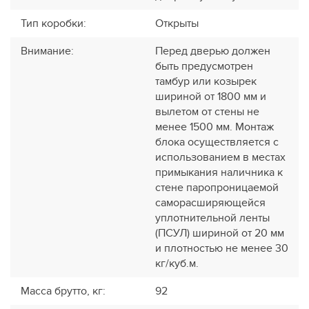
Тип коробки
:
Открыты
Внимание
:
Перед дверью должен
быть предусмотрен
тамбур или козырек
шириной от 1800 мм и
вылетом от стены не
менее 1500 мм. Монтаж
блока осуществляется с
использованием в местах
примыкания наличника к
стене паропроницаемой
саморасширяющейся
уплотнительной ленты
(ПСУЛ) шириной от 20 мм
и плотностью не менее 30
кг/куб.м.
Масса брутто, кг
:
92