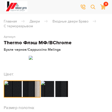
0
Главная
Двери
Входные двери Браво
С терморазрывом
Артикул:
Thermo Флэш МФ/BChrome
Букле черное/Cappuccino Melinga
Цвет:
Размер полотна: