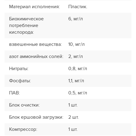
Материал исполнения
:
Пластик.
Биохимическое
6, мг/л
потребление
кислорода
:
взвешенные вещества
:
10, мг/л
азот аммонийных солей
:
2, мг/л
Нитраты
:
0,8, мг/л
Фосфаты
:
1,1, мг/л
ПАВ
:
0,5, мг/л
Блок очистки
:
1 шт.
Блок ершовой загрузки
:
2 шт.
Компрессор
:
1 шт.