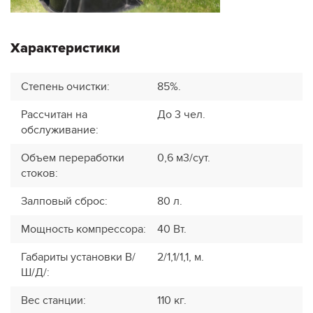
Характеристики
Степень очистки
:
85%.
Рассчитан на
До 3 чел.
обслуживание
:
Объем переработки
0,6 м3/сут.
стоков
:
Залповый сброс
:
80 л.
Мощность компрессора
:
40 Вт.
Габариты установки В/
2/1,1/1,1, м.
Ш/Д/
:
Вес станции
:
110 кг.