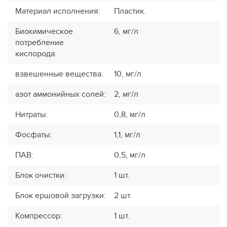
Материал исполнения
:
Пластик.
Биохимическое
6, мг/л
потребление
кислорода
:
взвешенные вещества
:
10, мг/л
азот аммонийных солей
:
2, мг/л
Нитраты
:
0,8, мг/л
Фосфаты
:
1,1, мг/л
ПАВ
:
0,5, мг/л
Блок очистки
:
1 шт.
Блок ершовой загрузки
:
2 шт.
Компрессор
:
1 шт.