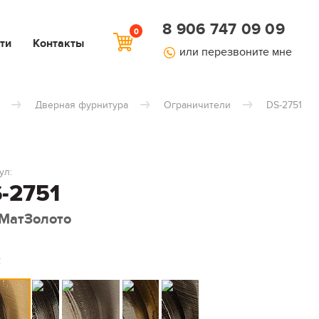
8 906 747 09 09
0
ти
Контакты
или перезвоните мне
Дверная фурнитура
Ограничители
DS-2751
ул:
-2751
МатЗолото
: