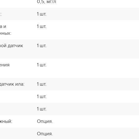
0,5, мг/л
и
:
1 шт.
а и
1 шт.
нных
:
вой датчик
1 шт.
ения
1 шт.
датчик ила
:
1 шт.
1 шт.
1 шт.
ажный
:
Опция.
Опция.