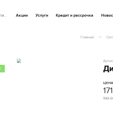
йти…
Акции
Услуги
Кредит и рассрочка
Новос
Главная
Сеп
Артик
Ди
Я
ЦЕН
17
190 