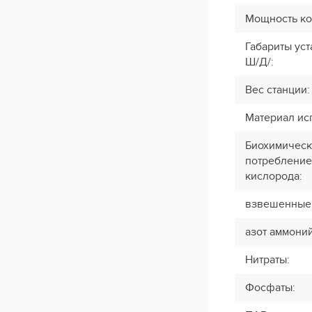
Мощность к
Габариты уст
Ш/Д/
:
Вес станции
:
Материал ис
Биохимичес
потребление
кислорода
:
взвешенные
азот аммони
Нитраты
:
Фосфаты
: