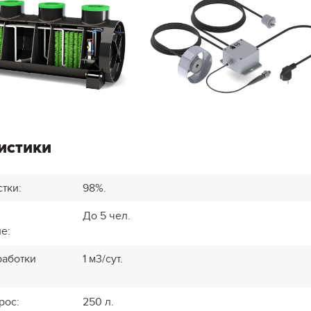
истики
стки
:
98%.
До 5 чел.
ие
:
аботки
1 м3/сут.
рос
:
250 л.