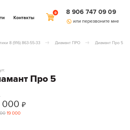
8 906 747 09 09
0
ти
Контакты
или перезвоните мне
тики 8 (916) 863-55-33
Диамант ПРО
Диамант Про 5
ул:
амант Про 5
А
1 000
₽
000
19 000