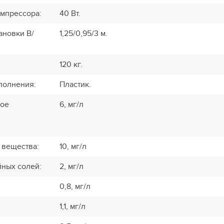
омпрессора
:
40 Вт.
ановки В/
1,25/0,95/3 м.
120 кг.
полнения
:
Пластик.
кое
6, мг/л
 вещества
:
10, мг/л
йных солей
:
2, мг/л
0,8, мг/л
1,1, мг/л