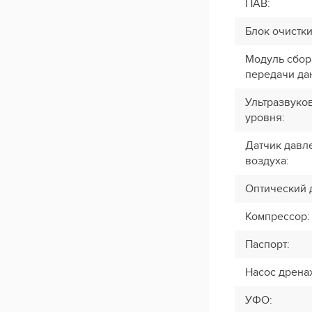
ПАВ
:
Блок очистк
Модуль сбор
передачи да
Ультразвуко
уровня
:
Датчик давл
воздуха
:
Оптический 
Компрессор
:
Паспорт
:
Насос дрен
УФО
: