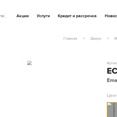
йти…
Акции
Услуги
Кредит и рассрочка
Новос
Главная
Двери
М
Артик
EC
Emal
Цвет