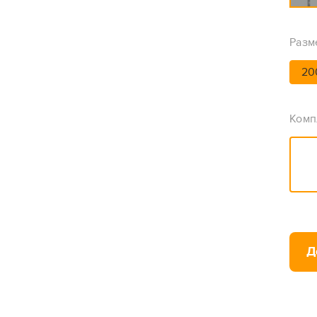
Разм
20
Комп
Д