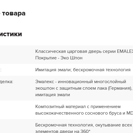
 товара
истики
Классическая царговая дверь cерии EMALE
Покрытие - Эко Шпон
и
:
Имитация эмали; бескромочная технология
делка
:
Эмалекс - инновационный многослойный
экошпон с защитным слоем лака (Германия),
имитация эмали
Композитный материал с применением
высококачественного соснового бруса и M
Бескромочная технология, окутывание всех
элементов двери на 360*