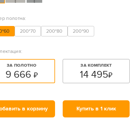
ер полотна:
0*60
200*70
200*80
200*90
лектация:
ЗА ПОЛОТНО
ЗА КОМПЛЕКТ
9 666
14 495
₽
₽
обавить в корзину
Купить в 1 клик