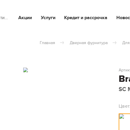
йти…
Акции
Услуги
Кредит и рассрочка
Новос
Главная
Дверная фурнитура
Для
Артик
Br
SC 
Цвет