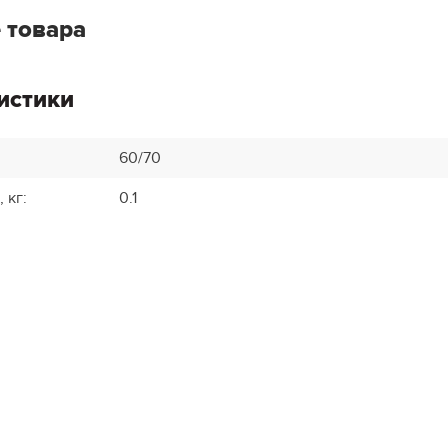
 товара
истики
60/70
, кг
:
0.1