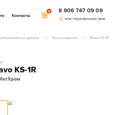
8 906 747 09 09
0
ти
Контакты
или перезвоните мне
 межкомнатных дверей
Ручки-защелки
Bravo KS-1R
ул:
avo KS-1R
МатХром
: