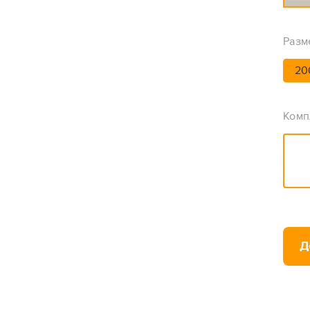
Разм
20
Комп
Д