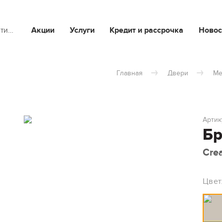
йти…
Акции
Услуги
Кредит и рассрочка
Новос
Главная
Двери
Ме
Артик
Бр
Cre
Цвет