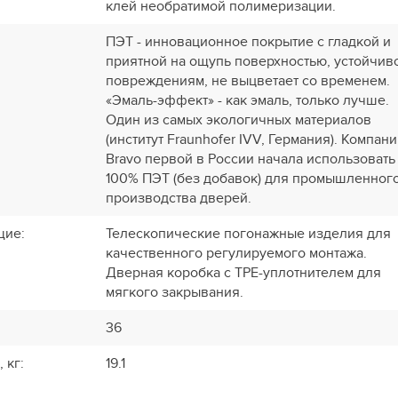
клей необратимой полимеризации.
ПЭТ - инновационное покрытие c гладкой и
приятной на ощупь поверхностью, устойчиво
повреждениям, не выцветает со временем.
«Эмаль-эффект» - как эмаль, только лучше.
Один из самых экологичных материалов
(институт Fraunhofer IVV, Германия). Компан
Bravo первой в России начала использовать
100% ПЭТ (без добавок) для промышленног
производства дверей.
щие
:
Телескопические погонажные изделия для
качественного регулируемого монтажа.
Дверная коробка с TPE-уплотнителем для
мягкого закрывания.
36
, кг
:
19.1