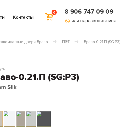
8 906 747 09 09
0
ти
Контакты
или перезвоните мне
жкомнатные двери Браво
ПЭТ
Браво-0.21.П (SG:P3)
ул:
аво-0.21.П (SG:P3)
am Silk
: