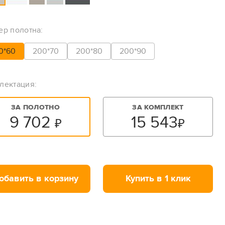
ер полотна:
0*60
200*70
200*80
200*90
лектация:
ЗА ПОЛОТНО
ЗА КОМПЛЕКТ
9 702
15 543
₽
₽
обавить в корзину
Купить в 1 клик