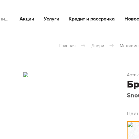
йти…
Акции
Услуги
Кредит и рассрочка
Новос
Главная
Двери
Межкомн
Артик
Бр
Sno
Цвет