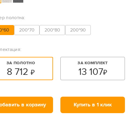
ер полотна:
0*60
200*70
200*80
200*90
лектация:
ЗА ПОЛОТНО
ЗА КОМПЛЕКТ
8 712
13 107
₽
₽
обавить в корзину
Купить в 1 клик