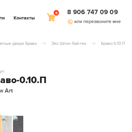
8 906 747 09 09
0
ти
Контакты
или перезвоните мне
атные двери Браво
Эко Шпон Хай-тек
Браво-0.10.П
ул:
аво-0.10.П
w Art
: