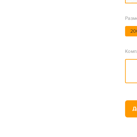
Разм
20
Комп
Д