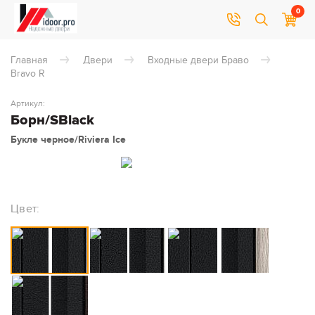
0
Главная
Двери
Входные двери Браво
Bravo R
Артикул:
Борн/SBlack
Букле черное/Riviera Ice
Цвет: