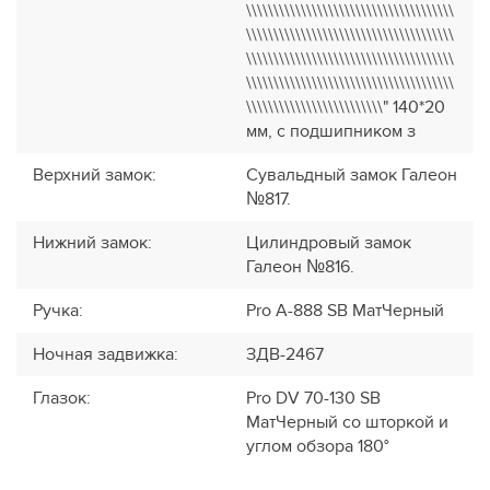
\\\\\\\\\\\\\\\\\\\\\\\\\\\\\\\\\\\\\\
\\\\\\\\\\\\\\\\\\\\\\\\\\\\\\\\\\\\\\
\\\\\\\\\\\\\\\\\\\\\\\\\\\\\\\\\\\\\\
\\\\\\\\\\\\\\\\\\\\\\\\\\\\\\\\\\\\\\
\\\\\\\\\\\\\\\\\\\\\\\\\" 140*20
мм, с подшипником з
Верхний замок
:
Сувальдный замок Галеон
№817.
Нижний замок
:
Цилиндровый замок
Галеон №816.
Ручка
:
Pro A-888 SB МатЧерный
Ночная задвижка
:
ЗДВ-2467
Глазок
:
Pro DV 70-130 SB
МатЧерный со шторкой и
углом обзора 180°