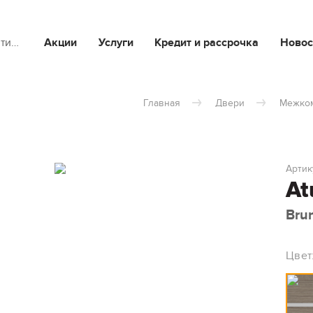
йти…
Акции
Услуги
Кредит и рассрочка
Новос
Главная
Двери
Межко
Артик
At
Bru
Цвет