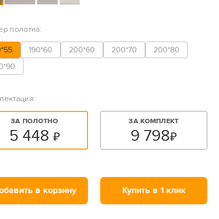
ер полотна:
0*55
190*60
200*60
200*70
200*80
0*90
лектация:
ЗА ПОЛОТНО
ЗА КОМПЛЕКТ
5 448
9 798
₽
₽
обавить в корзину
Купить в 1 клик