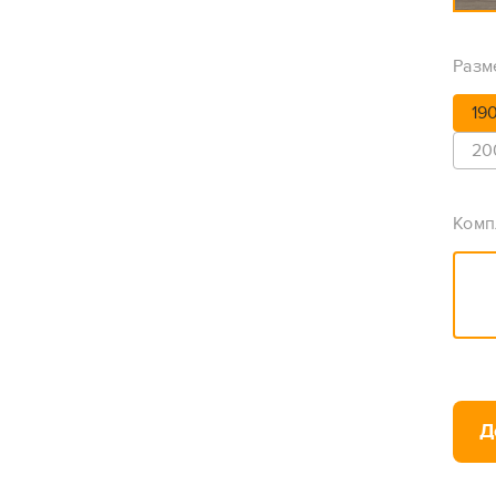
Разм
19
20
Комп
Д