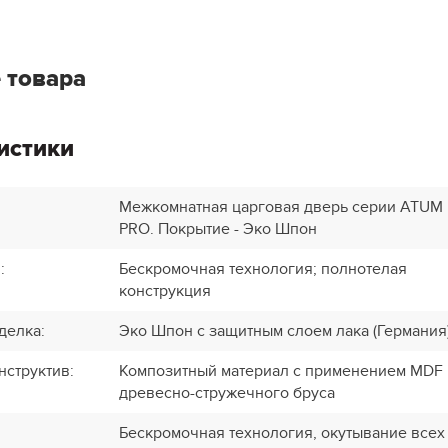
 товара
истики
Межкомнатная царговая дверь серии ATUM
PRO. Покрытие - Эко Шпон
и
:
Бескромочная технология; полнотелая
конструкция
делка
:
Эко Шпон с защитным слоем лака (Германия
нструктив
:
Композитный материал с применением MDF 
древесно-стружечного бруса
Бескромочная технология, окутывание всех