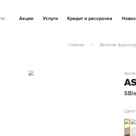
йти…
Акции
Услуги
Кредит и рассрочка
Новос
Главная
Дверная фурниту
Артик
AS
SBl
Цвет