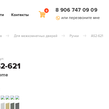
8 906 747 09 09
0
ти
Контакты
или перезвоните мне
а
Для межкомнатных дверей
Ручки
AS2-621
ул:
2-621
ome
: