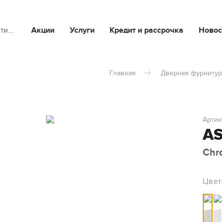
йти…
Акции
Услуги
Кредит и рассрочка
Новос
Главная
Дверная фурнитур
Артик
AS
Chr
Цвет