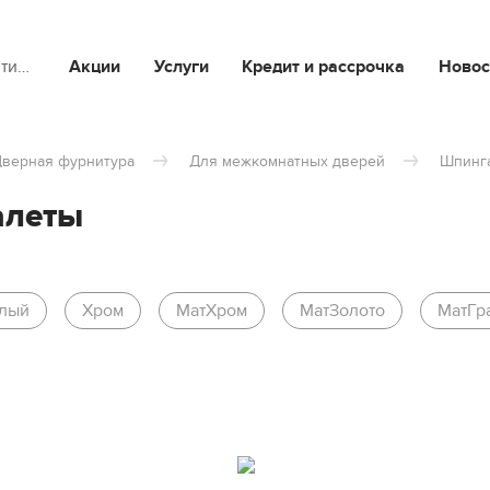
йти…
Акции
Услуги
Кредит и рассрочка
Новос
верная фурнитура
Для межкомнатных дверей
Шпинг
алеты
лый
Хром
МатХром
МатЗолото
МатГр