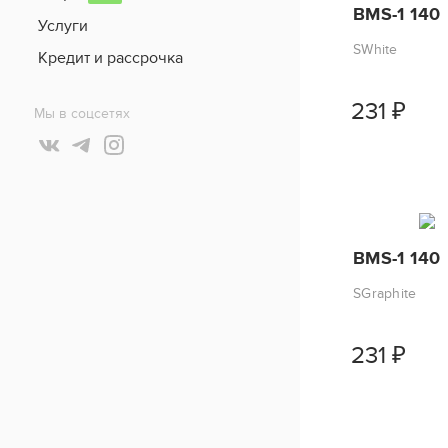
BMS-1 140
Услуги
SWhite
Кредит и рассрочка
231
₽
Мы в соцсетях
BMS-1 140
SGraphite
231
₽