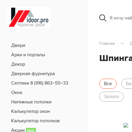
Я хочу на
Главная
Д
Двери
Арки и порталы
Шпинг
Декор
Дверная фурнитура
Септики 8 (916) 863−55−33
Все
Бе
Окна
Золото
Натяжные потолки
Калькулятор окон
Калькулятор потолков
Акции
SALE