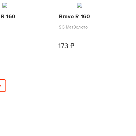
 R-160
Bravo R-160
SG МатЗолото
173
₽
е