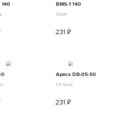
 140
BMS-1 140
e
SGold
₽
231
₽
40
Apecs DB-05-50
te
CR Хром
₽
231
₽