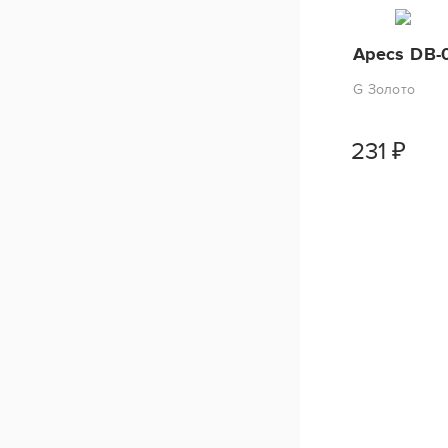
Apecs DB-
G Золото
231
₽