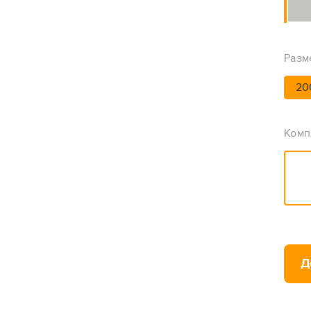
Разм
20
Комп
Д