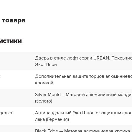
 товара
истики
Дверь в стиле лофт серии URBAN. Покрытие
Эко Шпон
и
:
Дополнительная защита торцов алюминиев
кромкой
Silver Mould – Матовый алюминиевый молди
(золото)
делка
:
Антивандальный Эко Шпон с защитным сло
лака (Германия)
Black Edge — Матовая алюминиевая кромка