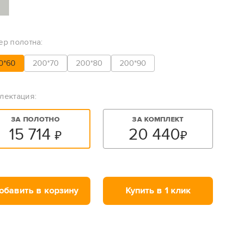
ер полотна:
0*60
200*70
200*80
200*90
лектация:
ЗА ПОЛОТНО
ЗА КОМПЛЕКТ
15 714
20 440
₽
₽
обавить в корзину
Купить в 1 клик